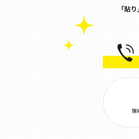
「貼り
現